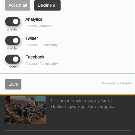
Accept all
Decline all
Λιγότερος κόπος, πιο καθαρό σπίτι:
Analytics
γνωρίστε την AGKOSA και τα εργαλεία
Purpose: Analytics
Enabled
που αλλάζουν την καθημερινότητα
Twitter
Purpose: Functionality
Enabled
Facebook
FIFA World Cup Bus Tour: Τα
Purpose: Functionality
McDonald’s™ Κύπρου έφεραν τη
Enabled
μαγεία του FIFA World Cup™ σε όλη
την Κύπρο
Powered by Orejime
Save
Γέμισε με παιδικά χαμόγελα το
Παιδικό Εργαστήρι Διατροφής &
Μαγειρικής των Υπεραγορών
ΑΛΦΑΜΕΓΑ