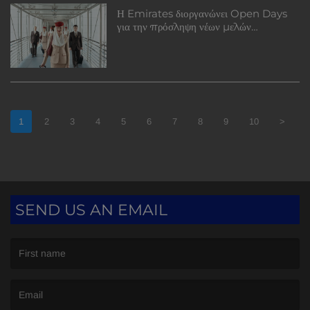
Η Emirates διοργανώνει Open Days
για την πρόσληψη νέων μελών
πληρώματος καμπίνας στην Κύπρο
1
2
3
4
5
6
7
8
9
10
>
SEND US AN EMAIL
(First name is required )