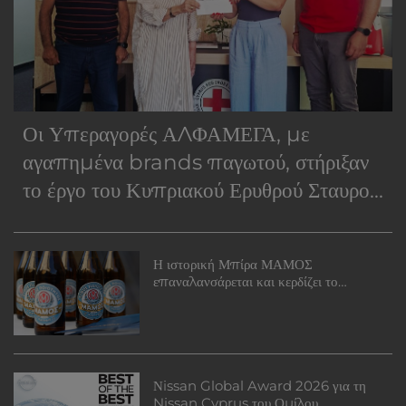
Οι Υπεραγορές ΑΛΦΑΜΕΓΑ, με
αγαπημένα brands παγωτού, στήριξαν
το έργο του Κυπριακού Ερυθρού Σταυρού
μέσα από την εκστρατεία «Ένα παγωτό,
πολλά χαμόγελα!».
Η ιστορική Μπίρα ΜΑΜΟΣ
επαναλανσάρεται και κερδίζει το
Κυπριακό Κοινό
Νissan Global Award 2026 για τη
Nissan Cyprus του Ομίλου