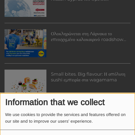
Πηλακούτα
Ολοκληρώνεται στη Λάρνακα το
επιτυχημένο καλοκαιρινό roadshow
ευεξίας «Lidl Better Living Days» της
Lidl Κύπρου
Small bites. Big flavour: Η απόλυτη
sushi εμπειρία στα wagamama
Information that we collect
Κωτσόβολος σημαίνει Summer
We use cookies to provide the services and features offered on
Sales… χαμός!
our site and to improve our users' experience.