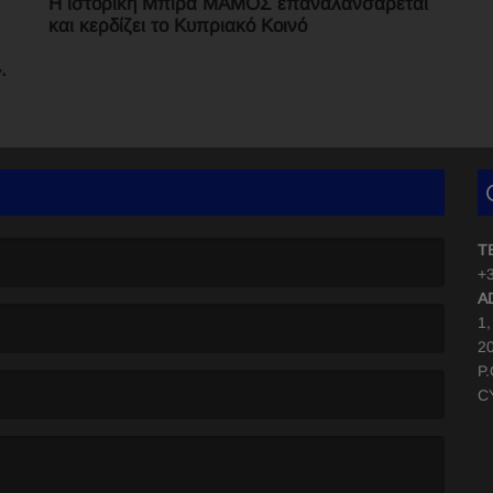
Η ιστορική Μπίρα ΜΑΜΟΣ επαναλανσάρεται
και κερδίζει το Κυπριακό Κοινό
.
T
+3
A
1
2
P
C