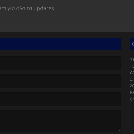
am για όλα τα updates.
T
+3
A
1
2
P
C