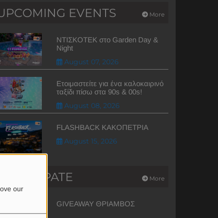
UPCOMING EVENTS
More
ΝΤΙΣΚΟΤΕΚ στο Garden Day &
Night
August 07, 2026
Ετοιμαστείτε για ένα καλοκαιρινό
ταξίδι πίσω στα 90s & 00s!
August 08, 2026
FLASHBACK ΚΑΚΟΠΕΤΡΙΑ
August 15, 2026
PARTICIPATE
More
rove our
GIVEAWAY ΘΡΙΑΜΒΟΣ