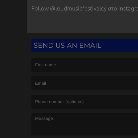
Follow @loudmusicfestivalcy στο Instagr
SEND US AN EMAIL
(First name is required )
(Email is required. )