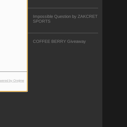
Impossible Question by ZAKCRET
SPORTS
COFFEE BERRY Giveaway
wered by Orejime