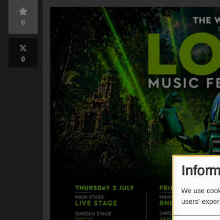
0
0
Inform
We use cooki
users' expe