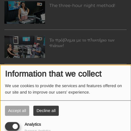
The three-hour night method!
Το πρόβλημα με το πλυντήριο των
πιάτων!
Information that we collect
Είστε κι εσείς συναισθημα-θηματικοί;
We use cookies to provide the services and features offered on
our site and to improve our users' experience.
Εσείς πόσες μέρες διακοπές χρειάζεστε;
Accept all
Decline all
Analytics
Purpose: Analytics