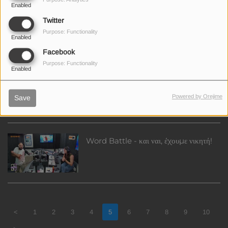
Enabled
Kill Bills: εξαφανίζουμε λογαριασμούς!
Twitter
Purpose: Functionality
Enabled
Facebook
Purpose: Functionality
Enabled
Kill Bills - bye bye bills!!
Powered by Orejime
Save
Word Battle - και ναι, έχουμε νικητή!
<
1
2
3
4
5
6
7
8
9
10