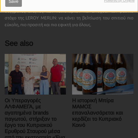
Powered by Orejime
Save
Η πρωτοβουλία αυτή αποτελεί μια ουσιαστική απάντηση στις
σύγχρονες ανάγκες των νοικοκυριών και ενισχύει τον βασικό
στόχο της LEROY MERLIN: να κάνει τη βελτίωση του σπιτιού πιο
εύκολη, πιο προσιτή και πιο εφικτή για όλους.
See also
Οι Υπεραγορές
Η ιστορική Μπίρα
ΑΛΦΑΜΕΓΑ, με
ΜΑΜΟΣ
αγαπημένα brands
επαναλανσάρεται και
παγωτού, στήριξαν το
κερδίζει το Κυπριακό
έργο του Κυπριακού
Κοινό
Ερυθρού Σταυρού μέσα
από την εκστρατεία «Ένα