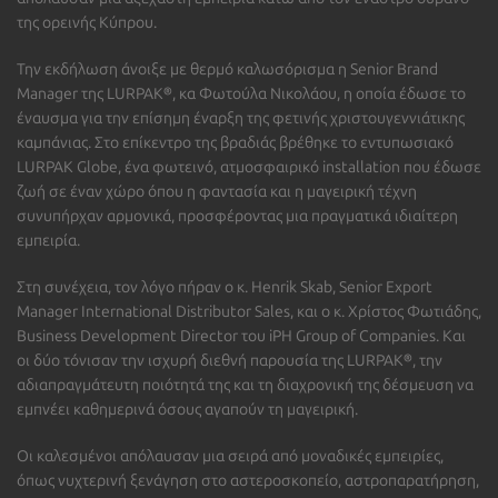
της ορεινής Κύπρου.
Την εκδήλωση άνοιξε με θερμό καλωσόρισμα η Senior Brand
Manager της LURPAK®, κα Φωτούλα Νικολάου, η οποία έδωσε το
έναυσμα για την επίσημη έναρξη της φετινής χριστουγεννιάτικης
καμπάνιας. Στο επίκεντρο της βραδιάς βρέθηκε το εντυπωσιακό
LURPAK Globe, ένα φωτεινό, ατμοσφαιρικό installation που έδωσε
ζωή σε έναν χώρο όπου η φαντασία και η μαγειρική τέχνη
συνυπήρχαν αρμονικά, προσφέροντας μια πραγματικά ιδιαίτερη
εμπειρία.
Στη συνέχεια, τον λόγο πήραν ο κ. Henrik Skab, Senior Export
Manager International Distributor Sales, και ο κ. Χρίστος Φωτιάδης,
Business Development Director του iPH Group of Companies. Και
οι δύο τόνισαν την ισχυρή διεθνή παρουσία της LURPAK®, την
αδιαπραγμάτευτη ποιότητά της και τη διαχρονική της δέσμευση να
εμπνέει καθημερινά όσους αγαπούν τη μαγειρική.
Οι καλεσμένοι απόλαυσαν μια σειρά από μοναδικές εμπειρίες,
όπως νυχτερινή ξενάγηση στο αστεροσκοπείο, αστροπαρατήρηση,