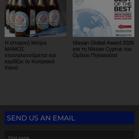
Νissan Global Award 2026
Η ιστορική Μπίρα
για τη Nissan Cyprus του
ΜΑΜΟΣ
Ομίλου Πηλακούτα
επαναλανσάρεται και
κερδίζει το Κυπριακό
Κοινό
SEND US AN EMAIL