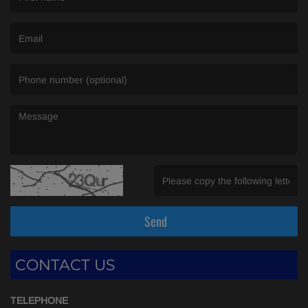
(First name is required )
(Email is required. )
(Message is required. )
(Invalid Captcha. )
Send
CONTACT US
TELEPHONE