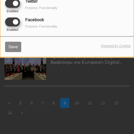
Twitter
Purpose: Functionality
Enabled
ΟΠΑΠ: Η Κύπρος στην πρώτη γραμμή
Facebook
για το Υπεύθυνο Παιχνίδι
Purpose: Functionality
Enabled
Powered by Orejime
Save
Cyta: ξανά πρώτη στην Ευρώπη!
Βραβεύτηκε στα European Digital
Connectivity Awards για τη
γεφύρωση του ψηφιακού χάσματος στην
ύπαιθρο
<
5
6
7
8
9
10
11
12
13
14
>