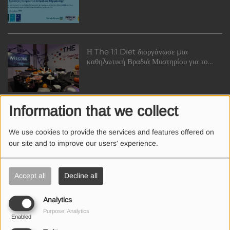
Η The 1:1 Diet διοργάνωσε μια
καθηλωτική Βραδιά Μυστηρίου για το
Halloween και παρουσίασε τα νέα της
Lifestyle Projects
Information that we collect
Mastercard: Το «Around the table»
ολοκληρώθηκε, προσφέροντας μια
We use cookies to provide the services and features offered on
ανεκτίμητη γαστρονομική εμπειρία
our site and to improve our users' experience.
στην Κύπρο!
Accept all
Decline all
Cyta: Συνεργάζεται με τη Google και
την Ιταλική Sparkle, ενώνοντας
Analytics
ηπείρους μέσα από το έργο BlueMed
Purpose: Analytics
Enabled