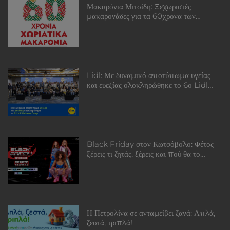
Μακαρόνια Μιτσίδη: Ξεχωριστές
μακαρονάδες για τα 60χρονα των
Χωριάτικων Μακαρονιών Μιτσίδη
Lidl: Με δυναμικό αποτύπωμα υγείας
και ευεξίας ολοκληρώθηκε το 6ο Lidl
Wellness Camp!
Black Friday στον Κωτσόβολο: Φέτος
ξέρεις τι ζητάς, ξέρεις και πού θα το
βρεις!
Η Πετρολίνα σε ανταμείβει ξανά: Απλά,
ζεστά, τριπλά!