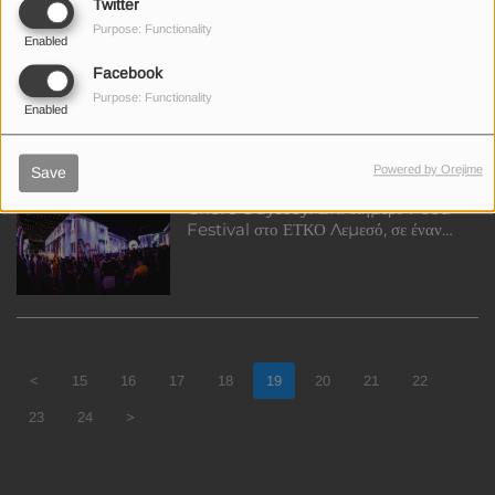
Twitter
Purpose: Functionality
Enabled
Έκθεση Τέχνης: Πολιτιστικό Κέντρο
Facebook
Δήμου Στροβόλου 26 με 30
Νοεμβρίου 2025
Purpose: Functionality
Enabled
Powered by Orejime
Save
Chef's Odyssey: Ένα διήμερο Food
Festival στο ΕΤΚΟ Λεμεσό, σε έναν
γιορτινό χώρο γεμάτο μουσική, δράσεις
και εκπλήξεις
<
15
16
17
18
19
20
21
22
23
24
>