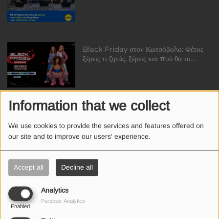
Wellness Camp!
Black Friday στον Κωτσόβολο: Φέτος
ξέρεις τι ζητάς, ξέρεις και πού θα το
βρεις!
Information that we collect
Nicosia Mall: The Christmas we all
love is here!
We use cookies to provide the services and features offered on
our site and to improve our users' experience.
Accept all
Decline all
Η Πετρολίνα σε ανταμείβει ξανά: Απλά,
ζεστά, τριπλά!
Analytics
Purpose: Analytics
Enabled