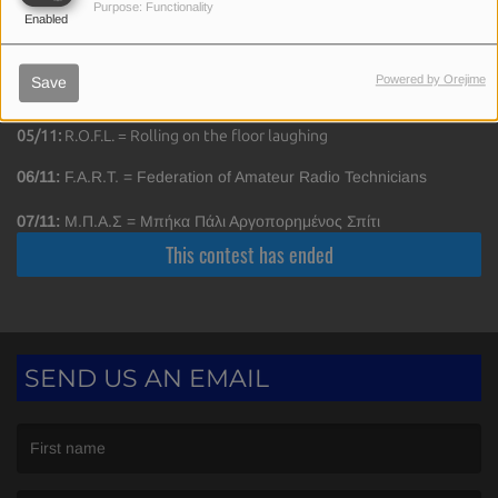
Purpose: Functionality
Enabled
03/11:
W.T.F. = World Taekwondo Federation
Powered by Orejime
Save
04/11:
S.N.O.T. = Students not on time
05/11:
R.O.F.L. = Rolling on the floor laughing
06/11:
F.A.R.T. = Federation of Amateur Radio Technicians
07/11:
Μ.Π.Α.Σ = Μπήκα Πάλι Αργοπορημένος Σπίτι
SEND US AN EMAIL
(First name is required )