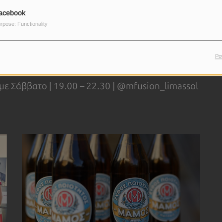
n kitchen, οι chefs ετοιμάζουν κάθε πιάτο
acebook
 στη βραδιά την αίσθηση μιας ζωντανής
rpose: Functionality
 να ανακαλύψεις ξανά μία από τις πιο
Po
Λεμεσού.
η με Σάββατο | 19.00 – 22.30 | @mfusion_limassol