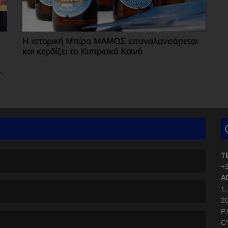
Η ιστορική Μπίρα ΜΑΜΟΣ επαναλανσάρεται
και κερδίζει το Κυπριακό Κοινό
.
T
+3
A
1
2
P
C