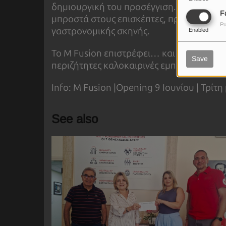
δημιουργική του προσέγγιση. Από την ope
F
μπροστά στους επισκέπτες, προσθέτοντας
Pu
γαστρονομικής σκηνής.
Enabled
Το M Fusion επιστρέφει… και σε περιμένει
Save
περιζήτητες καλοκαιρινές εμπειρίες της 
Info: M Fusion |Opening 9 Ιουνίου | Τρίτ
See also