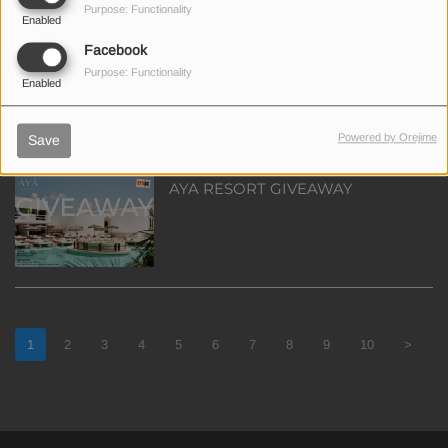
Purpose: Functionality
Enabled
Facebook
O Mix Fm σου δίνει την ευκαιρία να
κερδίσεις ένα iPhone 17 Black
Purpose: Functionality
Enabled
256GB προσφορά των Stereotis &
Identi!
Powered by Orejime
Save
AYA RESORT GIVEAWAY
1
2
3
4
5
6
7
8
9
10
>