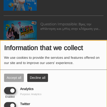
from BIONIC!
Question Impossible: Βρες την
απάντηση και μπες στην κλήρωση για
μασάζ από Quick Spa!
Information that we collect
Το CIM - Cyprus Business School
We use cookies to provide the services and features offered on
και ο Mix FM σου δίνουν την ευκαιρία
our site and to improve our users' experience.
να κερδίσεις μία πλήρη υποτροφία
Accept all
Decline all
FLORA Διαγωνισμός
Analytics
Purpose: Analytics
Enabled
Twitter