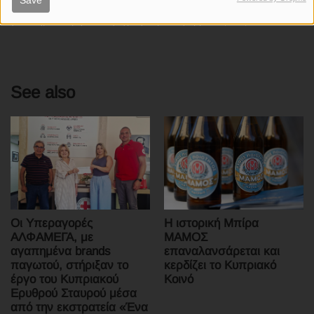
προϊόντων που περιλαμβάνει πάνω από 300 γενόσημα, επώνυμα
γενόσημα και μη συνταγογραφούμενα φάρμακα (OTC).
See also
Οι Υπεραγορές
Η ιστορική Μπίρα
ΑΛΦΑΜΕΓΑ, με
ΜΑΜΟΣ
αγαπημένα brands
επαναλανσάρεται και
παγωτού, στήριξαν το
κερδίζει το Κυπριακό
έργο του Κυπριακού
Κοινό
Ερυθρού Σταυρού μέσα
από την εκστρατεία «Ένα