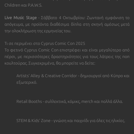
Children
και
P.A.W.S.
Live Music Stage
- Σάββατο 4 Οκτωβρίου:
Ζωντανή εμφάνιση το
απόγευμα, με προϊόντα διαθέσιμα δίπλα στη σκηνή αμέσως μετά
την ολοκλήρωση της ερμηνείας του.
Τι σε περιμένει στο Cyprus Comic Con 2025
Το φετινό Cyprus Comic Con επιστρέφει και είναι μεγαλύτερο από
πέρσι, με περισσότερες δραστηριότητες για τους λάτρεις της ποπ
κουλτούρας. Συγκεκριμένα, θα μπορείτε να δείτε:
Artists’ Alley & Creative Corridor
- δημιουργοί από Κύπρο και
εξωτερικό.
Retail Booths
- συλλεκτικά, κόμικς, merch και πολλά άλλα.
STEM & Kids’ Zone
- γνώση και παιχνίδι για όλες τις ηλικίες.