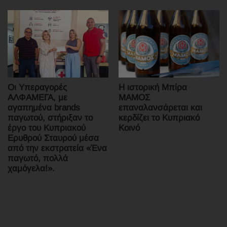
Οι Υπεραγορές
Η ιστορική Μπίρα
ΑΛΦΑΜΕΓΑ, με
ΜΑΜΟΣ
αγαπημένα brands
επαναλανσάρεται και
παγωτού, στήριξαν το
κερδίζει το Κυπριακό
έργο του Κυπριακού
Κοινό
Ερυθρού Σταυρού μέσα
από την εκστρατεία «Ένα
παγωτό, πολλά
χαμόγελα!».