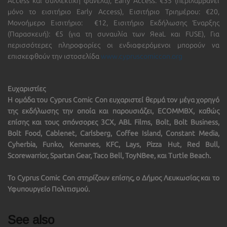
Access και συλλεκτική φανέλα),
Early Access:
€35 (περιλαμβάνει
μόνο το εισιτήριο Early Access), Εισιτήριο Τριημέρου: €20,
Μονοήμερο Εισιτήριο: €12, Εισιτήριο Εκδήλωσης Έναρξης
(Παρασκευή): €5 (για τη συναυλία των ЯeaL και FUSE), Για
περισσότερες πληροφορίες οι ενδιαφερόμενοι μπορούν να
επισκεφθούν την ιστοσελίδα
www.cypruscomiccon.org
Ευχαριστίες
Η ομάδα του Cyprus Comic Con ευχαριστεί θερμά τον μέγα χορηγό
της εκδήλωσης την οποία και παρουσιάζει, ECOMMBX, καθώς
επίσης και τους σπόνσορες 3CX, ABL Films, Bolt, Bolt Business,
Bolt Food, Cablenet, Carlsberg, Coffee Island, Constant Media,
Cyherbia, Funko, Kemanes, KFC, Lays, Pizza Hut, Red Bull,
Scorewarrior, Spartan Gear, Taco Bell, ToyNBee, και Turtle Beach.
Το Cyprus Comic Con στηρίζουν επίσης, ο Δήμος Λευκωσίας και το
Υφυπουργείο Πολιτισμού.
See also