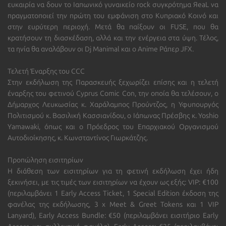
ευκαιρία να δουν το Ιαπωνικό γυναικείο rock συγκρότημα
ЯeaL
να
πραγματοποιεί την πρώτη του εμφάνιση στο Κυπριακό Κοινό και
στην ευρύτερη περιοχή. Μετά θα παίξουν οι
FUSE
, που θα
κρατήσουν τη διασκέδαση, αλλά και την ενέργεια στα ύψη. Τέλος,
τα ηνία θα αναλάβουν οι Dj Manimal και ο Anime Ράπερ JFX.
Τελετή Έναρξης του CCC
Στην εκδήλωση της Παρασκευής ξεχωρίζει επίσης και η τελετή
έναρξης του φετινού Cyprus Comic Con, την οποία θα τελέσουν, ο
Δήμαρχος Λευκωσίας κ. Χαράλαμπος Προύντζος, η Υφυπουργός
Πολιτισμού κ. Βασιλική Κασσιανίδου, ο Ιάπωνας Πρέσβης κ. Yoshio
Yamawaki, όπως και ο Πρόεδρος του Επαρχιακού Οργανισμού
Αυτοδιοίκησης, κ. Κωνσταντίνος Γιωρκάτζης.
Προπώληση εισιτηρίων
Η διάθεση των εισιτηρίων για τη φετινή εκδήλωση έχει ήδη
ξεκινήσει, με τις τιμές των εισιτηρίων να έχουν ως εξής:
VIP:
€100
(περιλαμβάνει 1 Early Access Ticket, 1 Special Edition έκδοση της
φανέλας της εκδήλωσης, 3 x Meet & Greet Tokens και 1 VIP
Lanyard),
Early Access Bundle:
€50 (περιλαμβάνει εισιτήριο Early