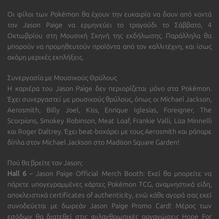
Οι φίλοι των Pokémon θα έχουν την ευκαιρία να δουν από κοντά
τον Jason Paige να ερμηνεύει το τραγούδι το Σάββατο, 4
Οκτωβρίου στη Μουσική Σκηνή της εκδήλωσης. Παράλληλα θα
μπορούν να προμηθευτούν προϊόντα από τον καλλιτέχνη, και ίσως
ακόμη μερικές εκπλήξεις.
Συνεργασία με Μουσικούς Θρύλους
Η καριέρα του Jason Paige δεν περιορίζεται μόνο στα Pokémon.
Έχει συνεργαστεί με μουσικούς θρύλους, όπως οι
Michael Jackson,
Aerosmith, Billy Joel, Kiss, Enrique Iglesias, Foreigner, The
Scorpions, Smokey Robinson, Meat Loaf, Frankie Valli, Liza Minnelli
και Roger Daltrey
. Έχει beat-boxάρει με τους Aerosmith και ράπαρε
δίπλα στον Michael Jackson στο Madison Square Garden!
Πού θα βρείτε τον Jason;
Hall 6
– Jason Paige Official Merch Booth:
Εκεί θα μπορείτε να
πάρετε υπογεγραμμένες κάρτες Pokémon TCG, αναμνηστικά είδη,
αποκλειστικά certificates of authenticity, ενώ κάθε αγορά σας εκεί
συνοδεύεται με
δωρεάν
Jason Paige Promo Card
! Μέρος των
εσόδων θα διατεθεί στις φιλανθρωπικές οργανώσεις
Hope For