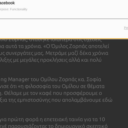
acebook
αρά, συγκίνηση και περηφάνια για τον εορτασμό
rpose: Functionality
ερα τεχνικά χαρακτηριστικά και στα μυστικά του
ee Berry γύρω από τον specialty coffee και την
 γευστική εμπειρία Coffee Berry.
Po
λο Ζορπάς, στάθηκε ιδιαίτερα στις σχέσεις
α αυτά τα χρόνια. «Ο Όμιλος Ζορπάς αποτελεί
ους συνεργάτες μας. Μετράμε μαζί δέκα χρόνια
έλιξης με μεγάλες προκλήσεις αλλά και πολύ
ting Μanager του Ομίλου Ζορπάς κα. Σοφία
νισε ότι «η φιλοσοφία του Ομίλου σε θέματα
η. Θέλαμε με τον καφέ που προσφέρουμε ο
τάξια της εμπιστοσύνης που απολαμβάνουμε εδώ
ια πρώτη φορά η επετειακή ταινία για τα 10
σενέ παρουσιάζοντας το δημιουργικό σκεπτικό