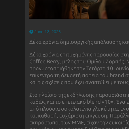
June 12, 2026
Δέκα χρόνια δημιουργικής απόλαυσης κα
Δέκα χρόνια επιτυχημένης παρουσίας στ
Coffee Berry, μέλος του Ομίλου Ζορπάς. 
πραγματοποιήθηκε την Τετάρτη 10 Ιουνίο
επίκεντρο τη δεκαετή πορεία του brand σ
και τις σχέσεις που έχει αναπτύξει με του
Στο πλαίσιο της εκδήλωσης παρουσιάστηκ
καθώς και το επετειακό blend «10». Ένα 
από πλούσια σοκολατένια γλυκύτητα, έν
και καθαρή, ευχάριστη επίγευση. Παράλλ
εκπρόσωποι των ΜΜΕ, είχαν την ευκαιρία