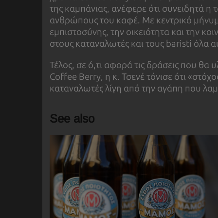
της καμπάνιας, ανέφερε ότι συνειδητά η τ
ανθρώπους του καφέ. Με κεντρικό μήνυμα
εμπιστοσύνης, την οικειότητα και την κο
στους καταναλωτές και τους baristi όλα α
Τέλος, σε ό,τι αφορά τις δράσεις που θα
Coffee Berry, η κ. Τσενέ τόνισε ότι «στό
καταναλωτές λίγη από την αγάπη που λα
See also