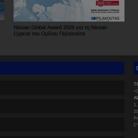
Νissan Global Award 2026 για τη Nissan
Cyprus του Ομίλου Πηλακούτα
T
+3
A
1
2
P
C