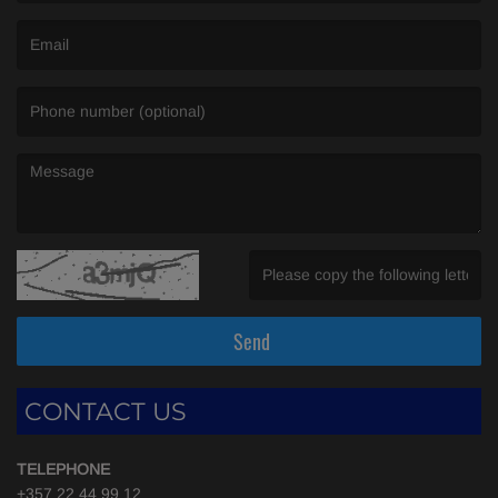
(First name is required )
(Email is required. )
(Message is required. )
(Invalid Captcha. )
Send
CONTACT US
TELEPHONE
+357 22 44 99 12