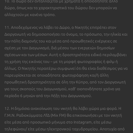
10. Το δώρο δεν ανταλλάζεται με χρήματα ή οποιοδήποτε άλλο
δώρο, όπως και τα χαρακτηριστικά του δώρου δεν μπορούν να
αλλαχτούν με κανένα τρόπο.
11. Αποδεχόμενος να λάβει το Δώρο, ο Νικητής επιτρέπει στον
Διοργανωτή να δημοσιοποιήσει το όνομα, το πρόσωπο, την ηλικία και
την πόλη διαμονής του και μέσα από προωθητικές ενέργειες σε
σχέση με τον Διαγωνισμό, διά μέσου των ενεργειών δημοσίων
σχέσεων και των μέσων. Αυτή η δραστηριότητα ειδικά περιλαμβάνει
τη χρήση της εικόνας του – με τη μορφή φωτογραφίας ή φιλμ ή
άλλως. Ο Νικητής περαιτέρω συμφωνεί ότι θα είναι διαθέσιμος για να
παρευρίσκεται σε οποιαδήποτε φωτογράφηση και/ή άλλη
προωθητική δραστηριότητα σε όλη την Κύπρο, από τον Διοργανωτή
για τους σκοπούς του Διαγωνισμού, καθ’ οιοπονδήποτε χρόνο για
περίοδο 6 μηνών από την Λήξη του Διαγωνισμού.
12. Η δημόσια ανακοίνωση του νικητή θα λάβει χώρα μια φορά. Η
Γ.Μ.Ν. Ραδιοκύμματα ΛΤΔ (Mix FM) θα επικοινωνήσει με τον νικητή
είτε μέσα από προσωπικό μήνυμα στο Instagram, είτε μέσω
τηλεφώνου/ είτε μέσω ηλεκτρονικού ταχυδρομείου. Αποτυχία από