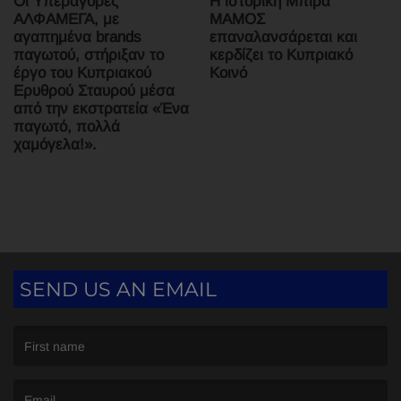
Οι Υπεραγορές
Η ιστορική Μπίρα
ΑΛΦΑΜΕΓΑ, με
ΜΑΜΟΣ
αγαπημένα brands
επαναλανσάρεται και
παγωτού, στήριξαν το
κερδίζει το Κυπριακό
έργο του Κυπριακού
Κοινό
Ερυθρού Σταυρού μέσα
από την εκστρατεία «Ένα
παγωτό, πολλά
χαμόγελα!».
SEND US AN EMAIL
(First name is required )