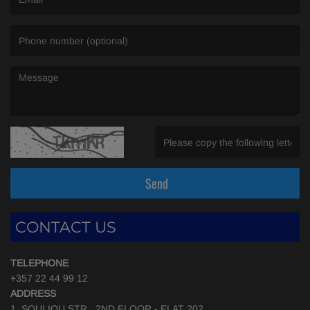
(Email is required. )
(Message is required. )
(Invalid Captcha. )
Send
CONTACT US
TELEPHONE
+357 22 44 99 12
ADDRESS
1, SOULIOU STR., 2ND FLOOR - FLAT 202,