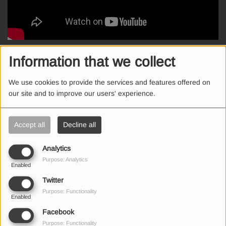
H Λουκία βρήκε 2 και η Χριστίνα 3 σωστές λέξεις!
Information that we collect
Ποιος θα το κερδίσει; Συντονίσου καθημερινά στο Mix FM, στείλε
We use cookies to provide the services and features offered on
μήνυμα στο 3131 ή viber 99310031, παίξε και διεκδίκησε το
our site and to improve our users' experience.
iPhone 16 pro Max από την Bionic!
Accept all
Decline all
Analytics
SEND US AN EMAIL
Purpose: Analytics
Enabled
Twitter
Purpose: Functionality
Enabled
(First name is required )
Facebook
Purpose: Functionality