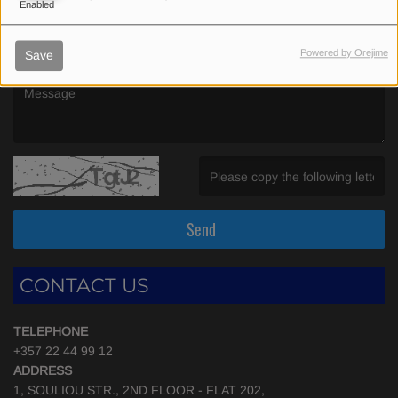
Enabled
(Email is required. )
Powered by Orejime
Save
(Message is required. )
(Invalid Captcha. )
Send
CONTACT US
TELEPHONE
+357 22 44 99 12
ADDRESS
1, SOULIOU STR., 2ND FLOOR - FLAT 202,